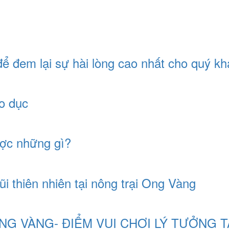
ể đem lại sự hài lòng cao nhất cho quý k
áo dục
ược những gì?
gũi thiên nhiên tại nông trại Ong Vàng
NG VÀNG- ĐIỂM VUI CHƠI LÝ TƯỞNG T