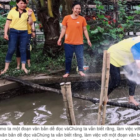
mo ta một đoạn văn bản dễ đọc vàChúng ta vẫn biết rằng, làm việc với
văn bản dễ đọc vàChúng ta vẫn biết rằng, làm việc với một đoạn văn b