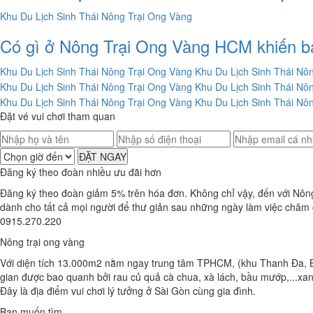
Có gì ở Nông Trại Ong Vàng HCM khiến bạn
Đặt vé vui chơi tham quan
ĐẶT NGAY
Đăng ký theo đoàn nhiều ưu đãi hơn
Đăng ký theo đoàn giảm 5% trên hóa đơn. Không chỉ vậy, đến với Nông
dành cho tất cả mọi người để thư giản sau những ngày làm việc chăm c
0915.270.220
Nông trại ong vàng
Với diện tích 13.000m2 nằm ngay trung tâm TPHCM, (khu Thanh Đa, Bì
gian được bao quanh bởi rau củ quả cà chua, xà lách, bầu mướp,...xanh 
Đây là địa điểm vui chơi lý tưởng ở Sài Gòn cùng gia đình.
Bạn muốn tìm