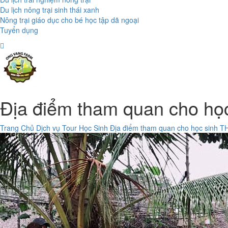
Du lịch nông trại sinh thái xanh
Nông trại giáo dục cho bé học tập dã ngoại
Tuyển dụng
Địa điểm tham quan cho họ
Trang Chủ
Dịch vụ
Tour Học Sinh
Địa điểm tham quan cho học sinh T