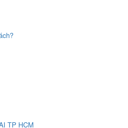
hách?
ẠI TP HCM