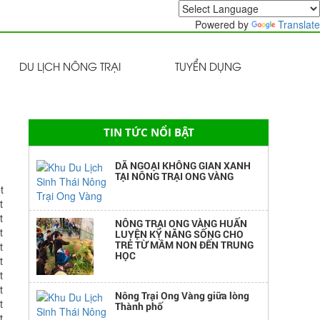
GÀ LÊN MÂM 4 MÓN TẠI NÔNG
Powered by
Translate
TRẠI ONG VÀNG
DU LỊCH NÔNG TRẠI
TUYỂN DỤNG
TỔ CHỨC TEAM BUILDING, LIÊN
HOAN, CAMPING TẠI ONG VANG
FARM
TIN TỨC NỔI BẬT
DÃ NGOẠI KHÔNG GIAN XANH
TẠI NÔNG TRẠI ONG VÀNG
t
t
NÔNG TRẠI ONG VÀNG HUẤN
t
LUYỆN KỸ NĂNG SỐNG CHO
t
TRẺ TỪ MẦM NON ĐẾN TRUNG
HỌC
t
t
t
Nông Trại Ong Vàng giữa lòng
t
Thành phố
t
t