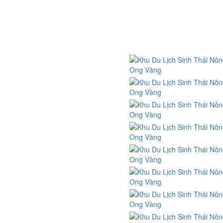
a điểm vui chơi ăn uống chụp hình
phcm
ật ký trải nghiệm du lịch
KẾT NỐI
 năng sinh hoạt tập thể
 năng sinh tồn
hề quản trò - Nghề MC hoạt náo
HÍNH SÁCH
ính sách và quy định chung
ính sách vận chuyển, giao nhận
ính sách đổi trả và hoàn tiền
ính sách bảo mật thông tin
ương thức thanh toán