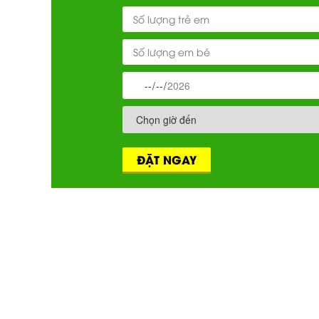
ĐẶT NGAY
NÔNG TRẠI ONG VÀNG
B
Nô
Với diện tích 13.000m2 nằm ngay trung
ng
tâm TPHCM, (khu Thanh Đa, Bình Qưới,
Du
Quận Bình Thạnh), Nông Trại Ong Vàng
Du
được xây dựng theo mô hình nông trại