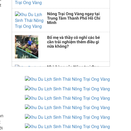
t
Nông Trại Ong Vàng ngay tại
Trung Tâm Thành Phố Hồ Chí
Minh
Bố mẹ và thầy cô nghĩ các bé
cần trải nghiệm thêm điều gì
nữa không?
Nhà hàng của Nông trại Ong
Vàng
Nông trại Ong Vàng phục vụ như
thế nào để đem lại sự hài lòng
cao nhất cho quý khách?
Khu du lịch sinh thái kết hợp
Nông trại Giáo dục
ạn
t
ới