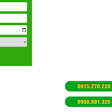
ẠN MUỐN TÌM
0915.270.220
ng trại giáo dục cho bé học tập dã
0908.801.326
oại
 lịch nông trại sinh thái xanh
 lịch trải nghiệm nông trại