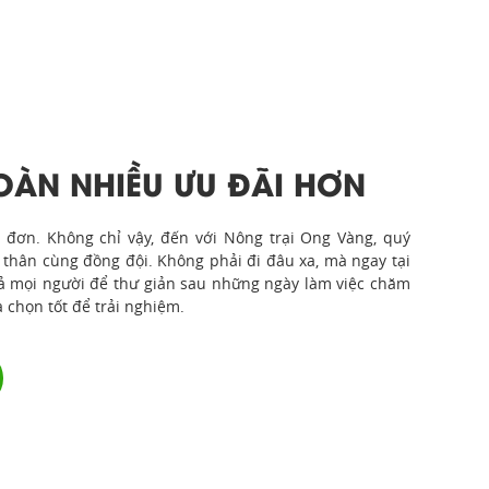
Nông Trại Ong Vàng giữa lòng
Thành phố
Nông Trại Ong Vàng ngay tại
Trung Tâm Thành Phố Hồ Chí
OÀN NHIỀU ƯU ĐÃI HƠN
Minh
Bố mẹ và thầy cô nghĩ các bé
đơn. Không chỉ vậy, đến với Nông trại Ong Vàng, quý
cần trải nghiệm thêm điều gì
 thân cùng đồng đội. Không phải đi đâu xa, mà ngay tại
nữa không?
cả mọi người để thư giản sau những ngày làm việc chăm
a chọn tốt để trải nghiệm.
Nhà hàng của Nông trại Ong
Vàng
Nông trại Ong Vàng phục vụ như
thế nào để đem lại sự hài lòng
cao nhất cho quý khách?