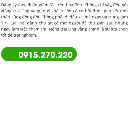
Đăng ký theo đoàn giảm 5% trên hóa đơn. Không chỉ vậy, đến với
Nông trại Ong Vàng, quý khách còn có cơ hội được gắn kết tình
thân cùng đồng đội. Không phải đi đâu xa, mà ngay tại trung tâm
TP HCM, nơi dành cho tất cả mọi người để thư giản sau những
ngày làm việc chăm chỉ. Nông trại Ong Vàng chính là sự lựa chọn
tốt để trải nghiệm.
0915.270.220
NÔNG TRẠI ONG VÀNG
Với diện tích 13.000m2 nằm ngay trung tâm TPHCM, (khu Thanh
Đa, Bình Qưới, Quận Bình Thạnh), Nông Trại Ong Vàng được xây
dựng theo mô hình nông trại sinh thái, với không gian xanh
nhiều trò chơi dân gian được bao quanh bởi rau củ quả cà chua,
xà lách, bầu mướp,...xanh mát. Các dịch vụ trải nghiệm nông trại
xanh ở đây thu hút rất nhiều đoàn, tour học sinh và người lớn
tận hưởng cảm giác trở về tuổi thơ. Đây là địa điểm vui chơi lý