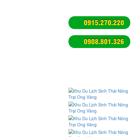
tưởng ở Sài Gòn cùng gia đình.
BẠN MUỐN TÌM
0915.270.220
Nông trại giáo dục cho bé học
0908.801.326
tập dã ngoại
Du lịch nông trại sinh thái
xanh
Du lịch trải nghiệm nông trại
Địa điểm vui chơi ăn uống
chụp hình tphcm
KẾT NỐI
Nhật ký trải nghiệm du lịch
Kỹ năng sinh hoạt tập thể
Kỹ năng sinh tồn
Nghề quản trò - Nghề MC hoạt
náo
CHÍNH SÁCH
Chính sách và quy định chung
Chính sách vận chuyển, giao