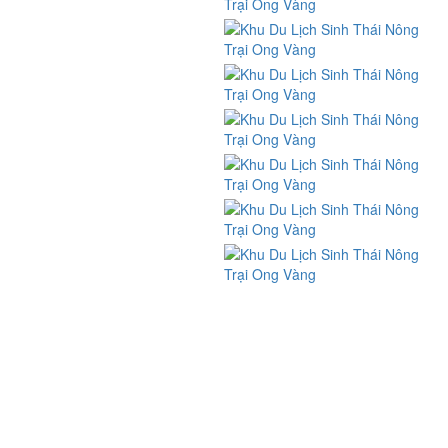
nhận
Chính sách đổi trả và hoàn tiền
Chính sách bảo mật thông tin
Phương thức thanh toán
FIND US ON FACEBOOK
BẢN ĐỒ