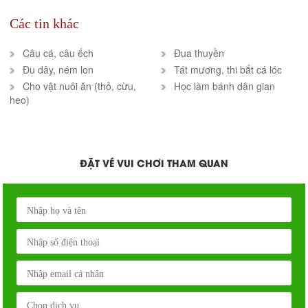
Các tin khác
Câu cá, câu ếch
Đua thuyền
Đu dây, ném lon
Tát mương, thi bắt cá lóc
Cho vật nuôi ăn (thỏ, cừu,
Học làm bánh dân gian
heo)
ĐẶT VÉ VUI CHƠI THAM QUAN