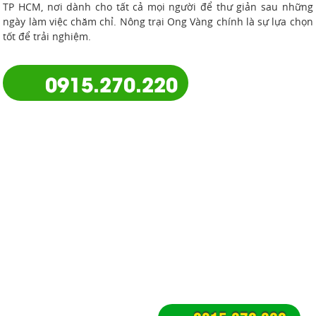
TP HCM, nơi dành cho tất cả mọi người để thư giản sau những
ngày làm việc chăm chỉ. Nông trại Ong Vàng chính là sự lựa chọn
tốt để trải nghiệm.
0915.270.220
NÔNG TRẠI ONG VÀNG
Với diện tích 13.000m2 nằm ngay trung tâm TPHCM, (khu Thanh
Đa, Bình Qưới, Quận Bình Thạnh), Nông Trại Ong Vàng được xây
dựng theo mô hình nông trại sinh thái, với không gian xanh
nhiều trò chơi dân gian được bao quanh bởi rau củ quả cà chua,
xà lách, bầu mướp,...xanh mát. Các dịch vụ trải nghiệm nông trại
xanh ở đây thu hút rất nhiều đoàn, tour học sinh và người lớn
tận hưởng cảm giác trở về tuổi thơ. Đây là địa điểm vui chơi lý
tưởng ở Sài Gòn cùng gia đình.
BẠN MUỐN TÌM