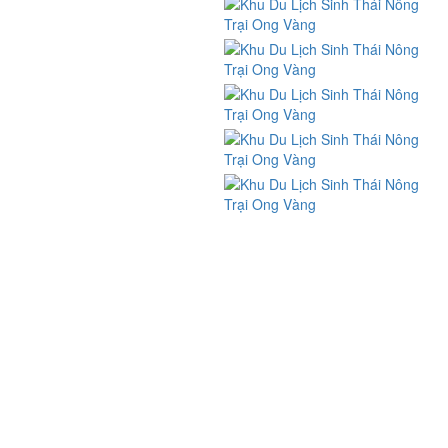
Phương thức thanh toán
FIND US ON FACEBOOK
BẢN ĐỒ