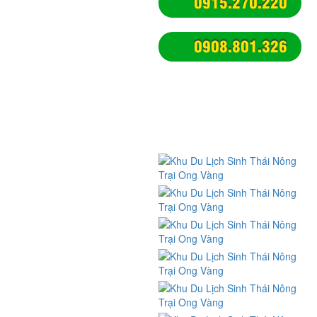
0915.270.220
Nông trại giáo dục cho bé học
0908.801.326
tập dã ngoại
Du lịch nông trại sinh thái
xanh
Du lịch trải nghiệm nông trại
Địa điểm vui chơi ăn uống
chụp hình tphcm
KẾT NỐI
Nhật ký trải nghiệm du lịch
Kỹ năng sinh hoạt tập thể
Kỹ năng sinh tồn
Nghề quản trò - Nghề MC hoạt
náo
CHÍNH SÁCH
Chính sách và quy định chung
Chính sách vận chuyển, giao
nhận
Chính sách đổi trả và hoàn tiền
Chính sách bảo mật thông tin